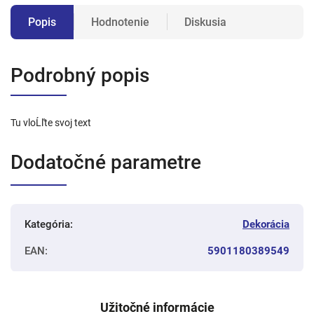
Popis
Hodnotenie
Diskusia
Podrobný popis
Tu vloĹľte svoj text
Dodatočné parametre
Kategória
:
Dekorácia
EAN
:
5901180389549
Užitočné informácie