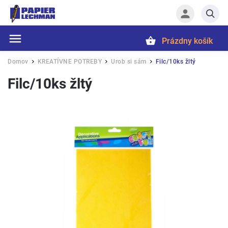
Prázdny košík
Hľadať
Domov
KREATÍVNE POTREBY
Urob si sám
Filc/10ks žltý
/
/
/
Filc/10ks žltý