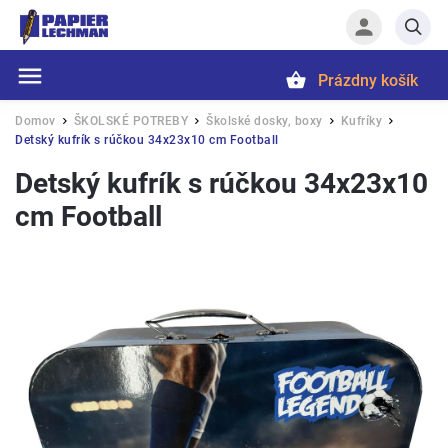
Prázdny košík
Hľadať
Domov
ŠKOLSKÉ POTREBY
Školské dosky, boxy
Kufríky
/
/
/
/
Detský kufrík s rúčkou 34x23x10 cm Football
Detský kufrík s rúčkou 34x23x10
cm Football