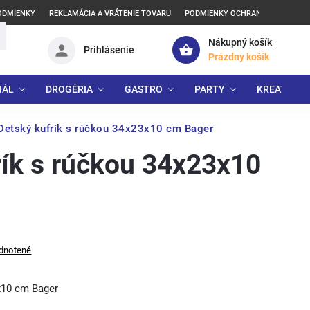
ODMIENKY
REKLAMÁCIA A VRÁTENIE TOVARU
PODMIENKY OCHRANY OSOBNÝCH
Nákupný košík
Prihlásenie
Prázdny košík
IÁL
DROGÉRIA
GASTRO
PARTY
KREATÍVNE
Detský kufrík s rúčkou 34x23x10 cm Bager
rík s rúčkou 34x23x10
dnotené
x10 cm Bager