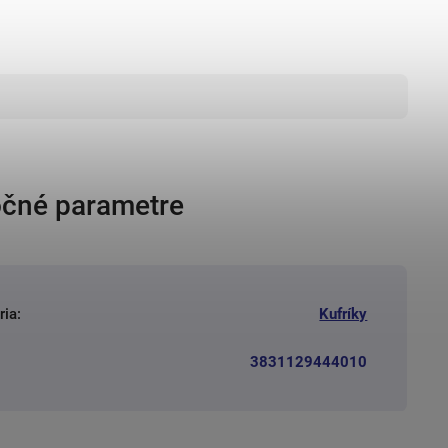
čné parametre
ria
:
Kufríky
3831129444010