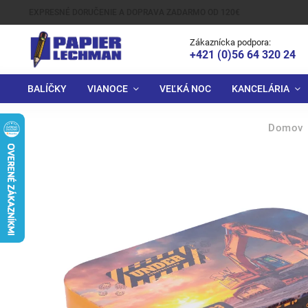
EXPRESNÉ DORUČENIE A DOPRAVA ZADARMO OD 120€
Zákaznícka podpora:
+421 (0)56 64 320 24
BALÍČKY
VIANOCE
VEĽKÁ NOC
KANCELÁRIA
Domov