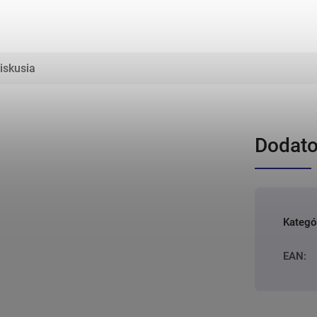
iskusia
Dodato
Kategó
EAN
: