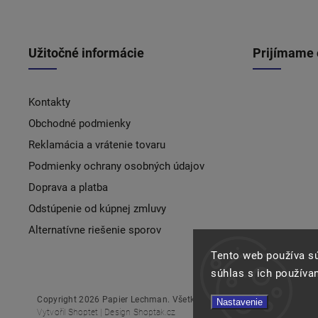
Užitočné informácie
Prijímame 
Kontakty
Obchodné podmienky
Reklamácia a vrátenie tovaru
Podmienky ochrany osobných údajov
Doprava a platba
Odstúpenie od kúpnej zmluvy
Alternatívne riešenie sporov
Tento web používa s
súhlas s ich používa
Copyright 2026
Papier Lechman
. Všetky práva vyhradené.
Nastavenie
Vytvořil
Shoptet
| Design
Shoptak.cz