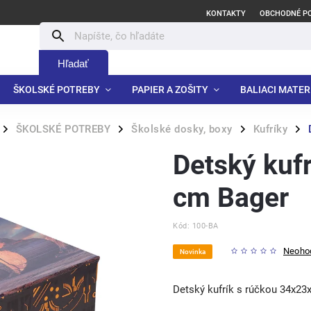
KONTAKTY
OBCHODNÉ P
Hľadať
ŠKOLSKÉ POTREBY
PAPIER A ZOŠITY
BALIACI MATER
ŠKOLSKÉ POTREBY
Školské dosky, boxy
Kufríky
/
/
/
/
Detský kuf
cm Bager
Kód:
100-BA
Neoho
Novinka
Detský kufrík s rúčkou 34x23