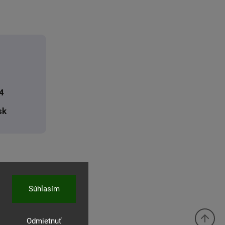
4
sk
Súhlasím
Odmietnuť