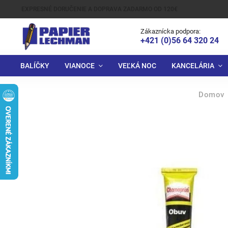
EXPRESNÉ DORUČENIE A DOPRAVA ZADARMO OD 120€
Zákaznícka podpora:
+421 (0)56 64 320 24
BALÍČKY
VIANOCE
VEĽKÁ NOC
KANCELÁRIA
Domov