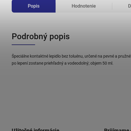
Popis
Hodnotenie
D
Podrobný popis
Špeciálne kontaktné lepidlo bez toluénu, určené na pevné a pružné 
po lepení zostane priehľadný a vodeodolný; objem 50 ml.
Užitočné informácie
Prijímame 