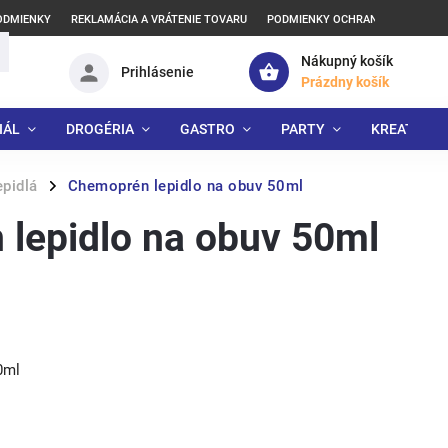
ODMIENKY
REKLAMÁCIA A VRÁTENIE TOVARU
PODMIENKY OCHRANY OSOBNÝCH
Nákupný košík
Prihlásenie
Prázdny košík
IÁL
DROGÉRIA
GASTRO
PARTY
KREATÍVNE
epidlá
Chemoprén lepidlo na obuv 50ml
/
lepidlo na obuv 50ml
0ml