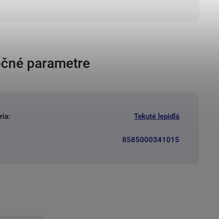
čné parametre
ria
:
Tekuté lepidlá
8585000341015