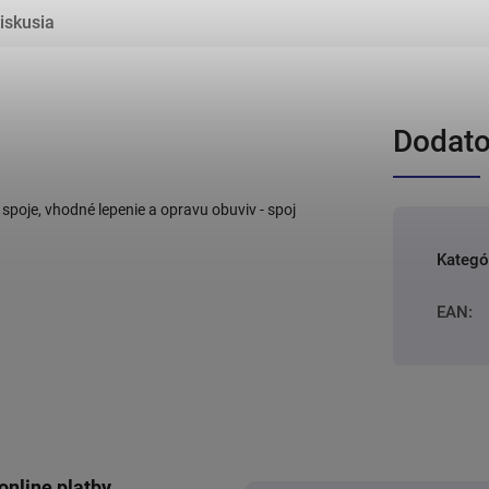
iskusia
Dodato
spoje, vhodné lepenie a opravu obuviv - spoj
Kategó
EAN
:
online platby