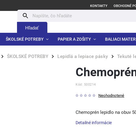
KONTAKTY
OBCHODNÉ P
Hľadať
ŠKOLSKÉ POTREBY
PAPIER A ZOŠITY
BALIACI MATER
ŠKOLSKÉ POTREBY
Lepidlá a lepiace pásky
Tekuté l
/
/
/
Chemoprén 
Kód:
500214
Neohodnotené
Chemoprén lepidlo na obuv 5
Detailné informácie