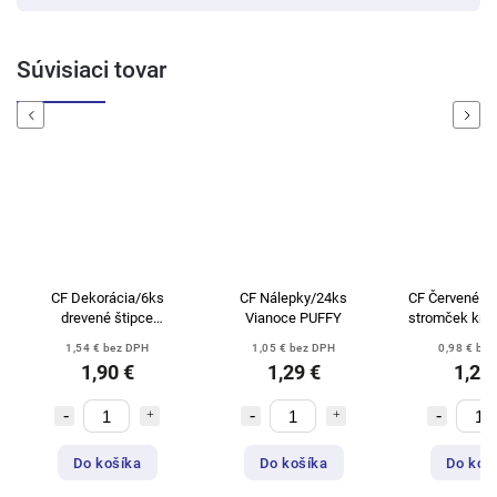
Súvisiaci tovar
Previous
Next
CF Dekorácia/6ks
CF Nálepky/24ks
CF Červené s
drevené štipce
Vianoce PUFFY
stromček kryš
trblietavé
1,54 € bez DPH
1,05 € bez DPH
0,98 € be
1,90 €
1,29 €
1,20
Do košíka
Do košíka
Do koš