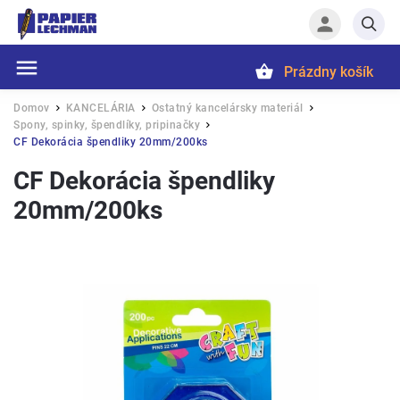
Prázdny košík
Hľadať
Domov
KANCELÁRIA
Ostatný kancelársky materiál
/
/
/
Spony, spinky, špendlíky, pripinačky
/
CF Dekorácia špendliky 20mm/200ks
CF Dekorácia špendliky
20mm/200ks