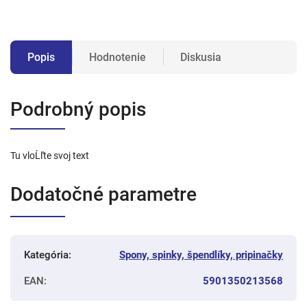
Popis
Hodnotenie
Diskusia
Podrobný popis
Tu vloĹľte svoj text
Dodatočné parametre
Kategória
:
Spony, spinky, špendlíky, pripinačky
EAN
:
5901350213568