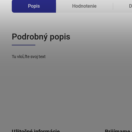
Popis
Hodnotenie
D
Podrobný popis
Tu vloĹľte svoj text
Užitočné informácie
Prijímame 