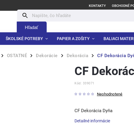
KONTAKTY
OBCHODNÉ P
Hľadať
ŠKOLSKÉ POTREBY
PAPIER A ZOŠITY
BALIACI MATER
OSTATNÉ
Dekorácie
Dekorácia
CF Dekorácia Dy
/
/
/
/
CF Dekorác
Kód:
339071
Neohodnotené
CF Dekorácia Dyňa
Detailné informácie