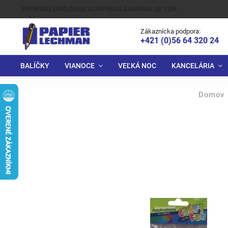
EXPRESNÉ DORUČENIE A DOPRAVA ZADARMO OD 120€
Zákaznícka podpora:
+421 (0)56 64 320 24
BALÍČKY
VIANOCE
VEĽKÁ NOC
KANCELÁRIA
Domov