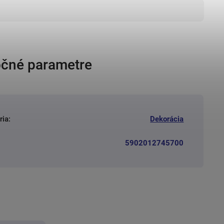
čné parametre
ria
:
Dekorácia
5902012745700