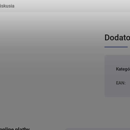
iskusia
Dodato
Kategó
EAN
:
online platby