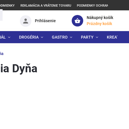
ODMIENKY
REKLAMÁCIA A VRÁTENIE TOVARU
PODMIENKY OCHRANY OSOBNÝCH
Nákupný košík
Prihlásenie
Prázdny košík
IÁL
DROGÉRIA
GASTRO
PARTY
KREATÍVNE
ňa
ia Dyňa