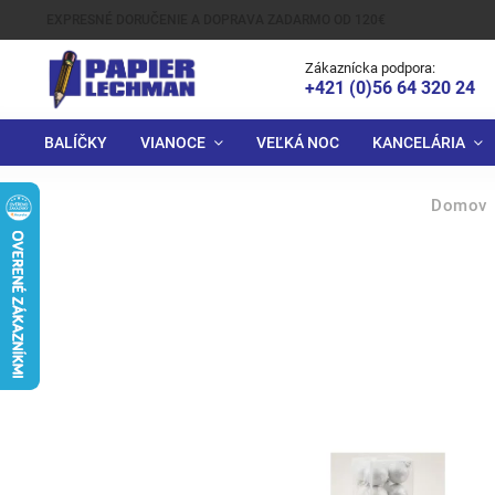
EXPRESNÉ DORUČENIE A DOPRAVA ZADARMO OD 120€
Zákaznícka podpora:
+421 (0)56 64 320 24
BALÍČKY
VIANOCE
VEĽKÁ NOC
KANCELÁRIA
Domov