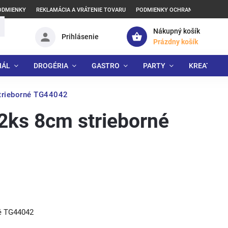
ODMIENKY
REKLAMÁCIA A VRÁTENIE TOVARU
PODMIENKY OCHRANY OSOBNÝCH
Nákupný košík
Prihlásenie
Prázdny košík
IÁL
DROGÉRIA
GASTRO
PARTY
KREATÍVNE
trieborné TG44042
ks 8cm strieborné
é TG44042