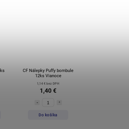
6ks
CF Nálepky Puffy bombule
12ks Vianoce
1,14 € bez DPH
1,40 €
Do košíka