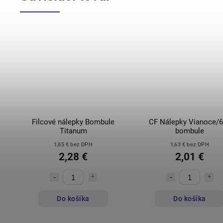
Filcové nálepky Bombule
CF Nálepky Vianoce/
Titanum
bombule
1,85 € bez DPH
1,63 € bez DPH
2,28 €
2,01 €
Do košíka
Do košíka