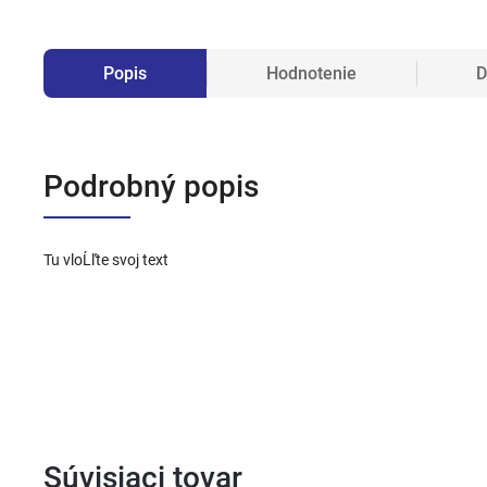
Popis
Hodnotenie
D
Podrobný popis
Tu vloĹľte svoj text
Súvisiaci tovar