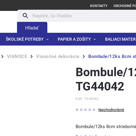
KONTAKTY
OBCHODNÉ P
Hľadať
ŠKOLSKÉ POTREBY
PAPIER A ZOŠITY
BALIACI MATER
VIANOCE
Vianočné dekorácie
Bombule/12ks 8cm s
/
/
/
Bombule/12
TG44042
Kód:
TG44042
Neohodnotené
Bombule/12ks 8cm strieborn