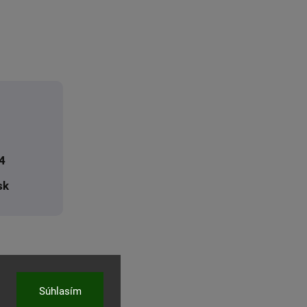
4
sk
Súhlasím