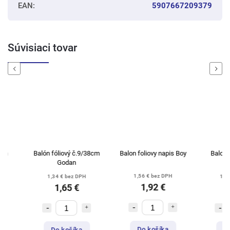
EAN
:
5907667209379
Súvisiaci tovar
Previous
Next
Balón fóliový č.9/38cm
Balon foliovy napis Boy
Balon Lama
Godan
103x71
1,56 € bez DPH
1,34 € bez DPH
1,46 € be
1,92 €
1,65 €
1,80
Do košíka
Do košíka
Do koš