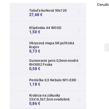
Ceruzk
Tabuľa korková 90x120
27,68 €
Klipdoska A4 WOOD
1,50 €
Obrysová mapa SR politická
krajov
0,73 €
Gumovacie pero 0,5mm modré
RH3002 Foska
0,58 €
Pentelka 0,5 Nebulo NYI-ERD
1,18 €
Krabica na zákusky
23x16,5x7,5cm svadobná
0,86 €