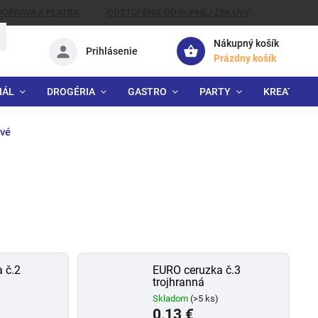
DOPRAVA A PLATBA
ODSTÚPENIE OD KÚPNEJ ZMLUVY
Nákupný košík
Prihlásenie
Prázdny košík
IÁL
DROGÉRIA
GASTRO
PARTY
KREATÍVNE
ové
 č.2
EURO ceruzka č.3
trojhranná
Skladom
(>5 ks)
0,13 €