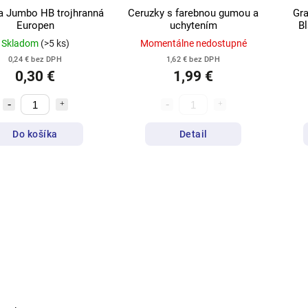
a Jumbo HB trojhranná
Ceruzky s farebnou gumou a
Gra
Europen
uchytením
B
Skladom
(>5 ks)
Momentálne nedostupné
0,24 € bez DPH
1,62 € bez DPH
0,30 €
1,99 €
Do košíka
Detail