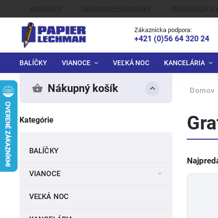
KONTAKTY
OBCHODNÉ PODMIENKY
REKLAMÁCIA A 
ALTERNATÍVNE RIEŠENIE SPOROV
Zákaznícka podpora:
+421 (0)56 64 320 24
BALÍČKY
VIANOCE
VEĽKÁ NOC
KANCELÁRIA
Nákupný košík
Domov
Gra
Kategórie
BALÍČKY
Najpred
VIANOCE
VEĽKÁ NOC