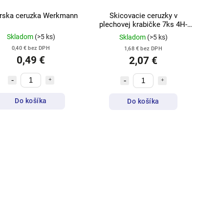
rska ceruzka Werkmann
Skicovacie ceruzky v
plechovej krabičke 7ks 4H-
2H-HB-B-2B--4B CCG
Skladom
(>5 ks)
Skladom
(>5 ks)
0,40 € bez DPH
1,68 € bez DPH
0,49 €
2,07 €
Do košíka
Do košíka