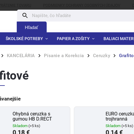
VRÁTENIE TOVARU
PODMIENKY OCHRANY OSOBNÝCH ÚDAJOV
Hľadať
ŠKOLSKÉ POTREBY
PAPIER A ZOŠITY
BALIACI MATER
KANCELÁRIA
Písanie a Korekcia
Ceruzky
Grafit
/
/
/
/
fitové
ávanejšie
Ohybná ceruzka s
EURO ceruzka
gumou HB D.RECT
trojhranná
Skladom
(>5 ks)
Skladom
(>5 ks)
0,18 €
0,14 €