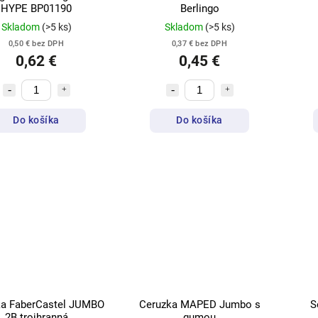
HYPE BP01190
Berlingo
Skladom
(>5 ks)
Skladom
(>5 ks)
0,50 € bez DPH
0,37 € bez DPH
0,62 €
0,45 €
Do košíka
Do košíka
ka FaberCastel JUMBO
Ceruzka MAPED Jumbo s
S
2B trojhranná
gumou