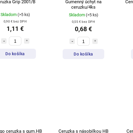
ruzka Grip 2001/B
Gumenný úchyt na
Cer
ceruzku/4ks
Skladom
(>5 ks)
Skladom
(>5 ks)
0,90 € bez DPH
0,55 € bez DPH
1,11 €
0,68 €
Do košíka
Do košíka
ngo ceruzka s gum.HB
Ceruzka s násobilkou HB
Ce