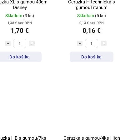
uzka XL s gumou 40cm
Ceruzka H technická s
Disney
gumouTitanum
Skladom
(3 ks)
Skladom
(5 ks)
1,38 € bez DPH
0,13 € bez DPH
1,70 €
0,16 €
Do košíka
Do košíka
ruzka HB s gumou/7ks
Ceruzka s gumou/4ks High