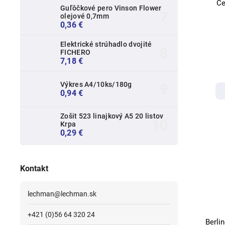
Ce
Guľôčkové pero Vinson Flower
olejové 0,7mm
0,36 €
Elektrické strúhadlo dvojité
FICHERO
7,18 €
Výkres A4/10ks/180g
0,94 €
Zošit 523 linajkový A5 20 listov
Krpa
0,29 €
Kontakt
lechman
@
lechman.sk
+421 (0)56 64 320 24
Berli