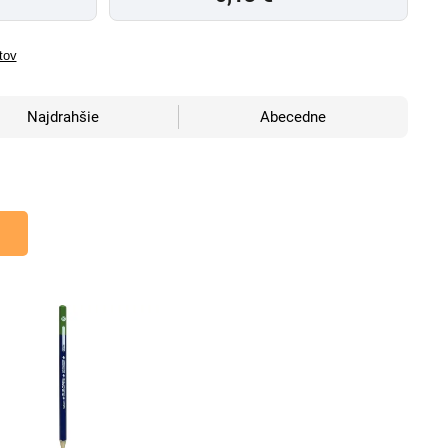
tov
Najdrahšie
Abecedne