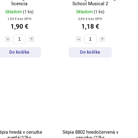
licencia
School Musical 2
Skladom
(1 ks)
Skladom
(1 ks)
1,54 € bez DPH
0,96 € bez DPH
1,90 €
1,18 €
Do košíka
Do košíka
épia hnedá v ceruzke
Sépia 8802 hnedočervená v
svetlá/12ks
ceruzke /12ks