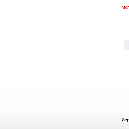
Mom
Sép