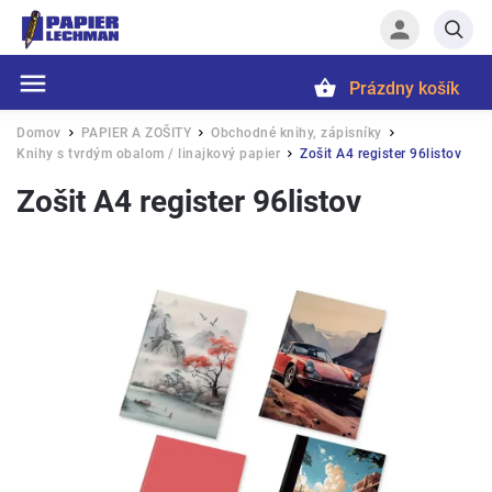
Prázdny košík
Hľadať
Domov
PAPIER A ZOŠITY
Obchodné knihy, zápisníky
/
/
/
Knihy s tvrdým obalom / linajkový papier
Zošit A4 register 96listov
/
Zošit A4 register 96listov