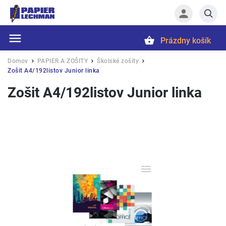
Prázdny košík
Hľadať
Domov
PAPIER A ZOŠITY
Školské zošity
/
/
/
Zošit A4/192listov Junior linka
Zošit A4/192listov Junior linka