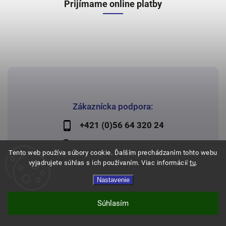
Prijímame online platby
Zákaznícka podpora:
+421 (0)56 64 320 24
lechman@lechman.sk
Tento web používa súbory cookie. Ďalším prechádzaním tohto webu
vyjadrujete súhlas s ich používaním. Viac informácií
tu
.
Nastavenie
Copyright 2026
Papier Lechman
. Všetky práva vyhradené.
Vytvořil
Shoptet
| Design
Shoptak.cz
Súhlasím