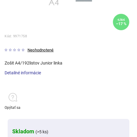
4,78 €
–17 %
Kód:
9971758
Neohodnotené
Zošit A4/192listov Junior linka
Detailné informácie
Opýtať sa
Skladom
(>5 ks)