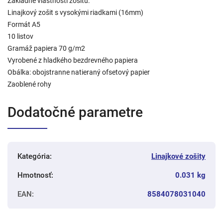
Základné vlastnosti zošitu:
Linajkový zošit s vysokými riadkami (16mm)
Formát A5
10 listov
Gramáž papiera 70 g/m2
Vyrobené z hladkého bezdrevného papiera
Obálka: obojstranne natieraný ofsetový papier
Zaoblené rohy
Dodatočné parametre
Kategória
:
Linajkové zošity
Hmotnosť
:
0.031 kg
EAN
:
8584078031040