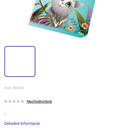
Kód:
805403
Neohodnotené
-
Detailné informácie