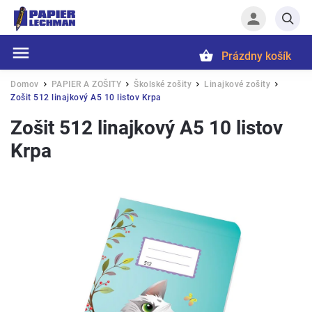
Prázdny košík
Hľadať
Domov
PAPIER A ZOŠITY
Školské zošity
Linajkové zošity
/
/
/
/
Zošit 512 linajkový A5 10 listov Krpa
Zošit 512 linajkový A5 10 listov
Krpa