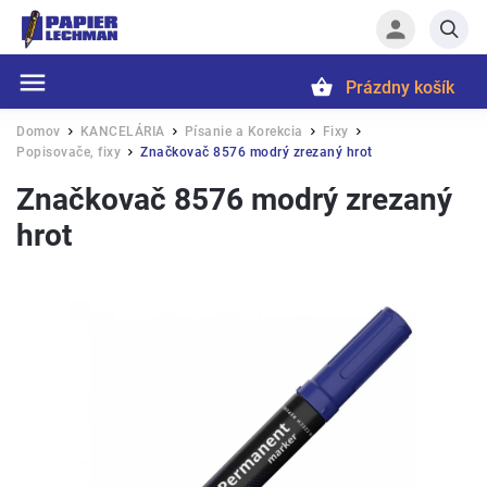
Prázdny košík
Hľadať
Domov
KANCELÁRIA
Písanie a Korekcia
Fixy
/
/
/
/
Popisovače, fixy
Značkovač 8576 modrý zrezaný hrot
/
Značkovač 8576 modrý zrezaný
hrot