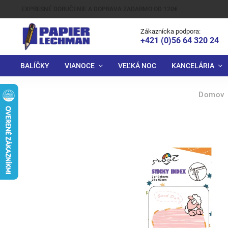
EXPRESNÉ DORUČENIE A DOPRAVA ZADARMO OD 120€
Zákaznícka podpora:
+421 (0)56 64 320 24
BALÍČKY
VIANOCE
VEĽKÁ NOC
KANCELÁRIA
Domov