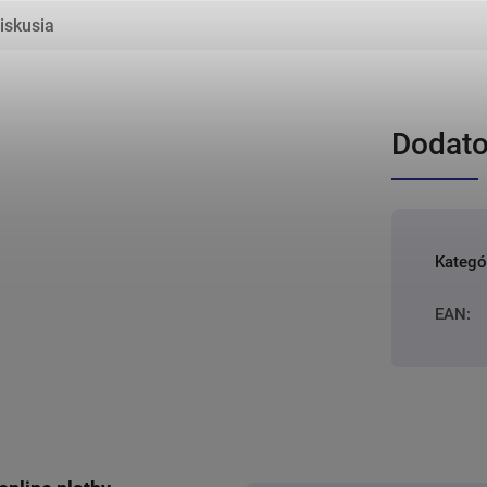
iskusia
Dodato
Kategó
EAN
: