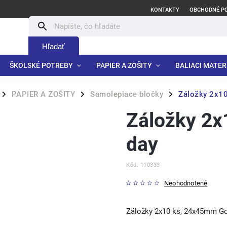
KONTAKTY
OBCHODNÉ P
Hľadať
ŠKOLSKÉ POTREBY
PAPIER A ZOŠITY
BALIACI MATER
PAPIER A ZOŠITY
Samolepiace bločky
Záložky 2x1
/
/
/
Záložky 2
day
Kód:
110333
Neohodnotené
Záložky 2x10 ks, 24x45mm G