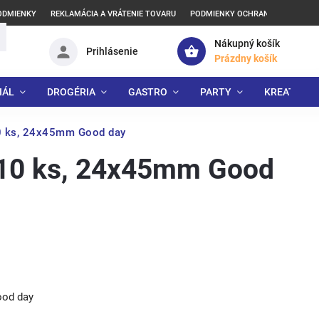
ODMIENKY
REKLAMÁCIA A VRÁTENIE TOVARU
PODMIENKY OCHRANY OSOBNÝCH
Nákupný košík
Prihlásenie
Prázdny košík
IÁL
DROGÉRIA
GASTRO
PARTY
KREATÍVNE
0 ks, 24x45mm Good day
x10 ks, 24x45mm Good
ood day