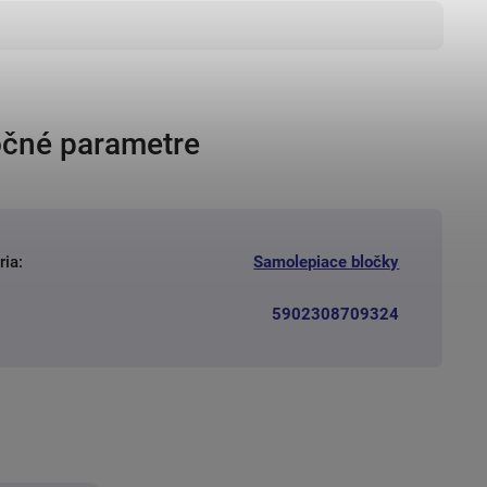
čné parametre
ria
:
Samolepiace bločky
5902308709324