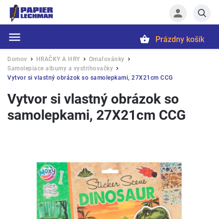
Prázdny košík
Hľadať
Domov
HRAČKY A HRY
Omaľovánky
/
/
/
Samolepiace albumy a vystrihovačky
/
Vytvor si vlastný obrázok so samolepkami, 27X21cm CCG
Vytvor si vlastný obrázok so
samolepkami, 27X21cm CCG