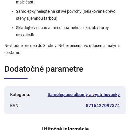
malé časti
Samolepky nelepte na citlivé povrchy (nelakované drevo,
steny s jemnou farbou)
Skladujte v suchu a mimo priameho slnka, aby farby
nevybledli
Nevhodné pre deti do 3 rokov. Nebezpečenstvo udusenia malými
časťami.
Dodatočné parametre
Kategória
:
Samolepiace albumy a vystrihovačky
EAN
:
8715427097374
Užitočné informácie