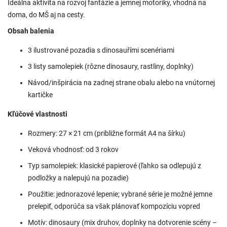
Ideálna aktivita na rozvoj fantázie a jemnej motoriky, vhodná na
doma, do MŠ aj na cesty.
Obsah balenia
3 ilustrované pozadia s dinosauřími scenériami
3 listy samolepiek (rôzne dinosaury, rastliny, doplnky)
Návod/inšpirácia na zadnej strane obalu alebo na vnútornej
kartičke
Kľúčové vlastnosti
Rozmery: 27 × 21 cm (približne formát A4 na šírku)
Veková vhodnosť: od 3 rokov
Typ samolepiek: klasické papierové (ľahko sa odlepujú z
podložky a nalepujú na pozadie)
Použitie: jednorazové lepenie; vybrané série je možné jemne
prelepiť, odporúča sa však plánovať kompozíciu vopred
Motív: dinosaury (mix druhov, doplnky na dotvorenie scény –