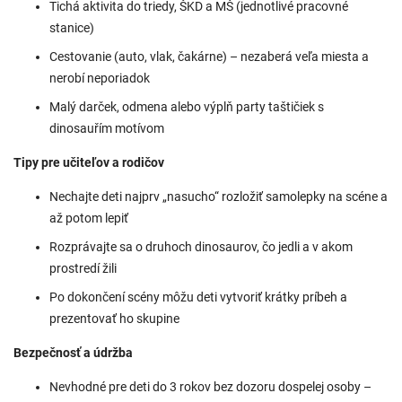
Tichá aktivita do triedy, ŠKD a MŠ (jednotlivé pracovné
stanice)
Cestovanie (auto, vlak, čakárne) – nezaberá veľa miesta a
nerobí neporiadok
Malý darček, odmena alebo výplň party taštičiek s
dinosauřím motívom
Tipy pre učiteľov a rodičov
Nechajte deti najprv „nasucho“ rozložiť samolepky na scéne a
až potom lepiť
Rozprávajte sa o druhoch dinosaurov, čo jedli a v akom
prostredí žili
Po dokončení scény môžu deti vytvoriť krátky príbeh a
prezentovať ho skupine
Bezpečnosť a údržba
Nevhodné pre deti do 3 rokov bez dozoru dospelej osoby –