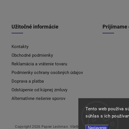
Užitočné informácie
Prijímame 
Kontakty
Obchodné podmienky
Reklamácia a vrátenie tovaru
Podmienky ochrany osobných údajov
Doprava a platba
Odstúpenie od kúpnej zmluvy
Alternatívne riešenie sporov
Tento web používa s
súhlas s ich používa
Copyright 2026
Papier Lechman
. Všetky práva vyhradené.
Nastavenie