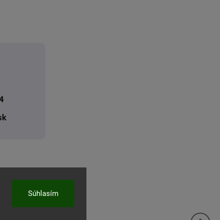
4
sk
Súhlasím