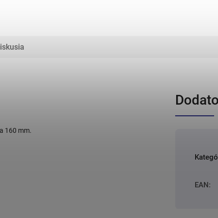
iskusia
Dodato
ka 160 mm.
Kategó
EAN
: