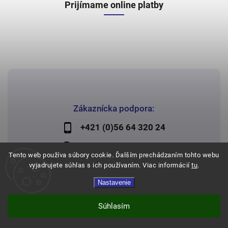
Prijímame online platby
Zákaznícka podpora:
+421 (0)56 64 320 24
lechman@lechman.sk
Tento web používa súbory cookie. Ďalším prechádzaním tohto webu
vyjadrujete súhlas s ich používaním. Viac informácií
tu
.
Nastavenie
Copyright 2026
Papier Lechman
. Všetky práva vyhradené.
Vytvořil
Shoptet
| Design
Shoptak.cz
Súhlasím