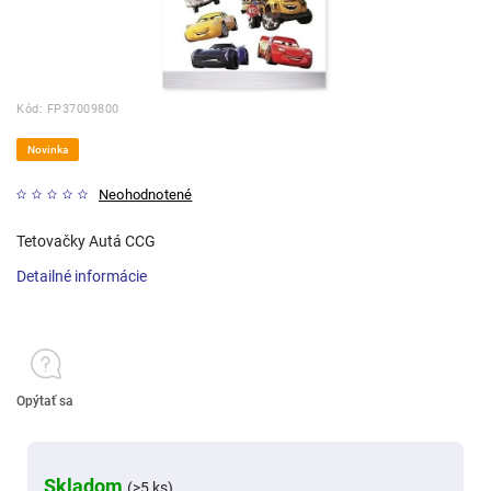
Kód:
FP37009800
Novinka
Neohodnotené
Tetovačky Autá CCG
Detailné informácie
Opýtať sa
Skladom
(>5 ks)