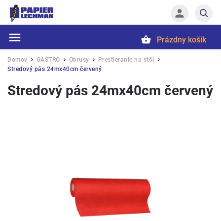
Prázdny košík
Hľadať
Domov
GASTRO
Obrusy
Prestieranie na stôl
/
/
/
/
Stredový pás 24mx40cm červený
Stredový pás 24mx40cm červený