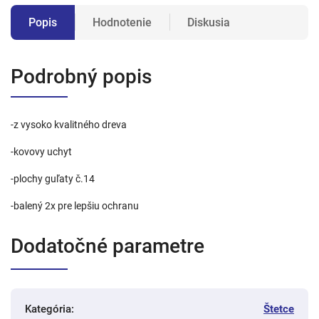
Popis
Hodnotenie
Diskusia
Podrobný popis
-z vysoko kvalitného dreva
-kovovy uchyt
-plochy guľaty č.14
-balený 2x pre lepšiu ochranu
Dodatočné parametre
Kategória
:
Štetce