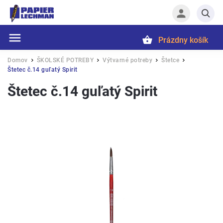
Prázdny košík
Hľadať
Domov
ŠKOLSKÉ POTREBY
Výtvarné potreby
Štetce
/
/
/
/
Štetec č.14 guľatý Spirit
Štetec č.14 guľatý Spirit