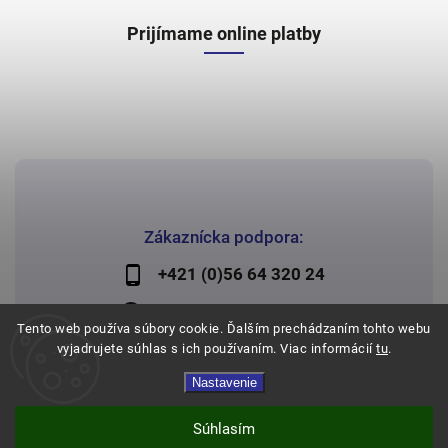
Prijímame online platby
Zákaznícka podpora:
+421 (0)56 64 320 24
lechman@lechman.sk
Tento web používa súbory cookie. Ďalším prechádzaním tohto webu
vyjadrujete súhlas s ich používaním. Viac informácií
tu
.
Nastavenie
Copyright 2026
Papier Lechman
. Všetky práva vyhradené.
Vytvořil
Shoptet
| Design
Shoptak.cz
Súhlasím