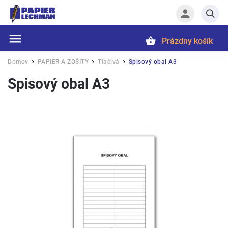
Prázdny košík
Hľadať
Domov
PAPIER A ZOŠITY
Tlačivá
Spisový obal A3
/
/
/
Spisový obal A3