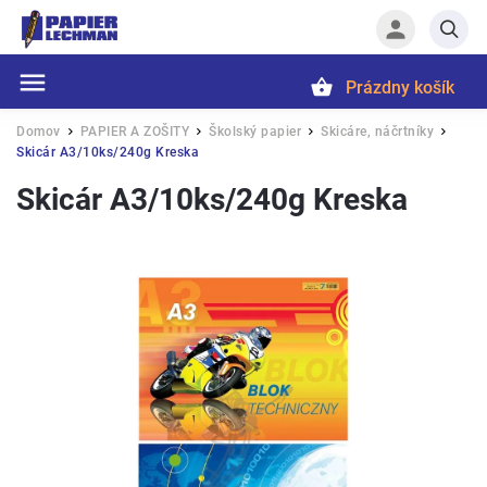
Prázdny košík
Hľadať
Domov
PAPIER A ZOŠITY
Školský papier
Skicáre, náčrtníky
/
/
/
/
Skicár A3/10ks/240g Kreska
Skicár A3/10ks/240g Kreska