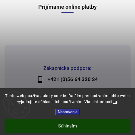
Prijímame online platby
Zákaznícka podpora:
+421 (0)56 64 320 24
lechman@lechman.sk
Tento web používa súbory cookie. Ďalším prechádzaním tohto webu
vyjadrujete súhlas s ich používaním. Viac informácií
tu
.
Nastavenie
Copyright 2026
Papier Lechman
. Všetky práva vyhradené.
Vytvořil
Shoptet
| Design
Shoptak.cz
Súhlasím