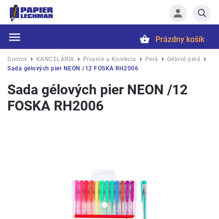
Prázdny košík
Hľadať
Domov
KANCELÁRIA
Písanie a Korekcia
Perá
Gélové perá
/
/
/
/
/
Sada gélových pier NEON /12 FOSKA RH2006
Sada gélových pier NEON /12
FOSKA RH2006