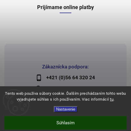
Prijímame online platby
Zákaznícka podpora:
+421 (0)56 64 320 24
lechman@lechman.sk
Tento web používa súbory cookie. Ďalším prechádzaním tohto webu
vyjadrujete súhlas s ich používaním. Viac informácií
tu
.
Nastavenie
Copyright 2026
Papier Lechman
. Všetky práva vyhradené.
Vytvořil
Shoptet
| Design
Shoptak.cz
Súhlasím