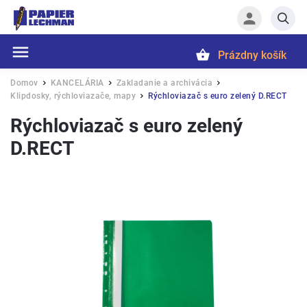
Prázdny košík
Hľadať
Domov
KANCELÁRIA
Zakladanie a archivácia
/
/
/
Klipdosky, rýchloviazače, mapy
Rýchloviazač s euro zelený D.RECT
/
Rýchloviazač s euro zelený
D.RECT