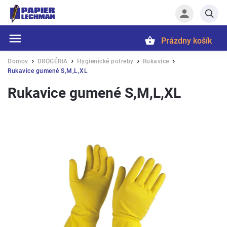
Prázdny košík
Hľadať
Domov
DROGÉRIA
Hygienické potreby
Rukavice
/
/
/
/
Rukavice gumené S,M,L,XL
Rukavice gumené S,M,L,XL