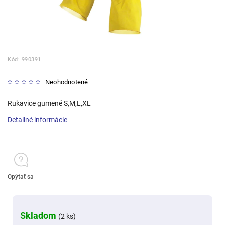
Kód:
990391
Neohodnotené
Rukavice gumené S,M,L,XL
Detailné informácie
Opýtať sa
Skladom
(2 ks)