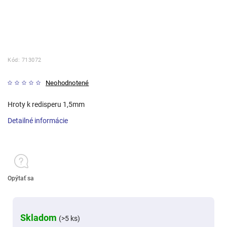
Kód:
713072
Neohodnotené
Hroty k redisperu 1,5mm
Detailné informácie
Opýtať sa
Skladom
(>5 ks)