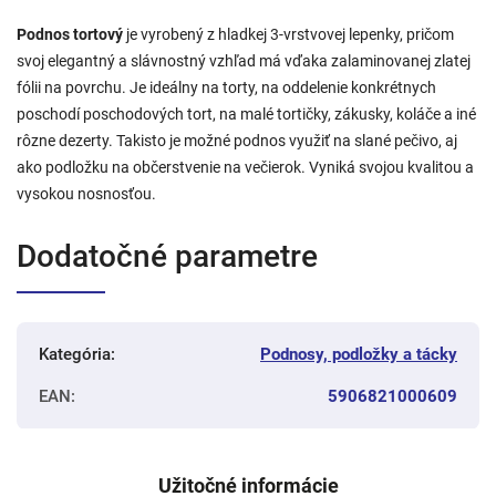
Podnos tortový
je vyrobený z hladkej 3-vrstvovej lepenky, pričom
svoj elegantný a slávnostný vzhľad má vďaka zalaminovanej zlatej
fólii na povrchu. Je ideálny na torty, na oddelenie konkrétnych
poschodí poschodových tort, na malé tortičky, zákusky, koláče a iné
rôzne dezerty. Takisto je možné podnos využiť na slané pečivo, aj
ako podložku na občerstvenie na večierok. Vyniká svojou kvalitou a
vysokou nosnosťou.
Dodatočné parametre
Kategória
:
Podnosy, podložky a tácky
EAN
:
5906821000609
Užitočné informácie