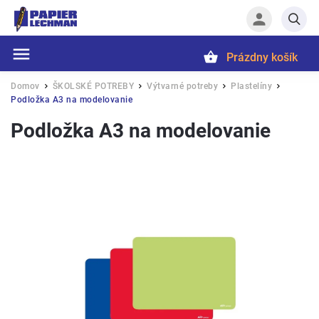
Prázdny košík
Hľadať
Domov
ŠKOLSKÉ POTREBY
Výtvarné potreby
Plastelíny
/
/
/
/
Podložka A3 na modelovanie
Podložka A3 na modelovanie