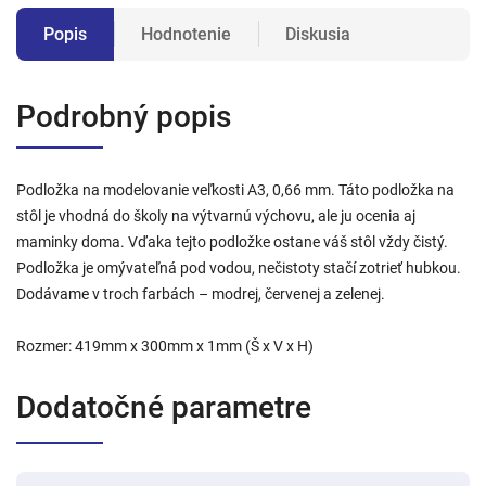
Popis
Hodnotenie
Diskusia
Podrobný popis
Podložka na modelovanie veľkosti A3, 0,66 mm. Táto podložka na
stôl je vhodná do školy na výtvarnú výchovu, ale ju ocenia aj
maminky doma. Vďaka tejto podložke ostane váš stôl vždy čistý.
Podložka je omývateľná pod vodou, nečistoty stačí zotrieť hubkou.
Dodávame v troch farbách – modrej, červenej a zelenej.
Rozmer: 419mm x 300mm x 1mm (Š x V x H)
Dodatočné parametre