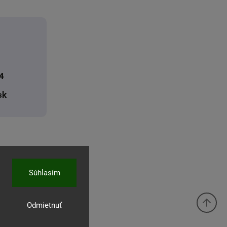
4
sk
Súhlasím
Odmietnuť