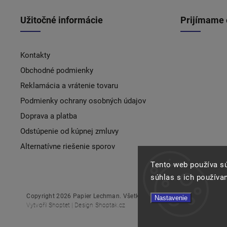
Užitočné informácie
Prijímame 
Kontakty
Obchodné podmienky
Reklamácia a vrátenie tovaru
Podmienky ochrany osobných údajov
Doprava a platba
Odstúpenie od kúpnej zmluvy
Alternatívne riešenie sporov
Tento web používa s
súhlas s ich používa
Copyright 2026
Papier Lechman
. Všetky práva vyhradené.
Nastavenie
Vytvořil
Shoptet
| Design
Shoptak.cz