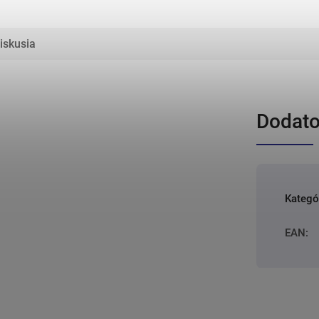
iskusia
Dodato
Kategó
EAN
: