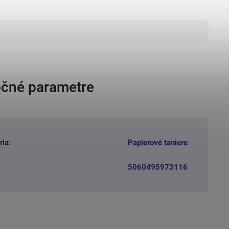
čné parametre
ria
:
Papierové taniere
5060495973116