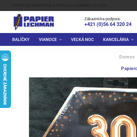
EXPRESNÉ DORUČENIE A DOPRAVA ZADARMO OD 120€
Zákaznícka podpora:
+421 (0)56 64 320 24
BALÍČKY
VIANOCE
VEĽKÁ NOC
KANCELÁRIA
Domov
Papier