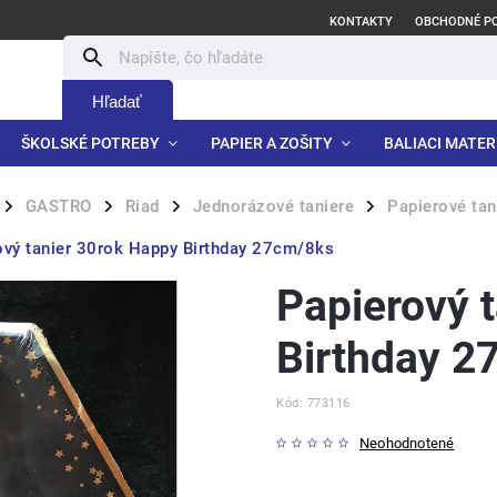
KONTAKTY
OBCHODNÉ P
Hľadať
ŠKOLSKÉ POTREBY
PAPIER A ZOŠITY
BALIACI MATER
GASTRO
Riad
Jednorázové taniere
Papierové tan
/
/
/
/
ový tanier 30rok Happy Birthday 27cm/8ks
Papierový 
Birthday 2
Kód:
773116
Neohodnotené