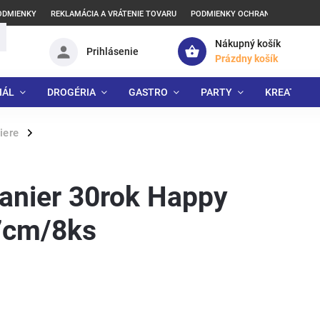
ODMIENKY
REKLAMÁCIA A VRÁTENIE TOVARU
PODMIENKY OCHRANY OSOBNÝCH
Nákupný košík
Prihlásenie
Prázdny košík
IÁL
DROGÉRIA
GASTRO
PARTY
KREATÍVNE
iere
/
tanier 30rok Happy
7cm/8ks