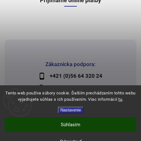
Prijímame online platby
Zákaznícka podpora:
+421 (0)56 64 320 24
lechman@lechman.sk
Tento web používa súbory cookie. Ďalším prechádzaním tohto webu
vyjadrujete súhlas s ich používaním. Viac informácií
tu
.
Nastavenie
Copyright 2026
Papier Lechman
. Všetky práva vyhradené.
Vytvořil
Shoptet
| Design
Shoptak.cz
Súhlasím