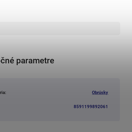
čné parametre
ria
:
Obrúsky
8591199892061