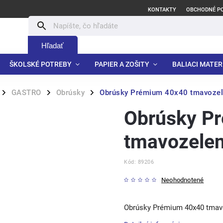
KONTAKTY
OBCHODNÉ P
Hľadať
ŠKOLSKÉ POTREBY
PAPIER A ZOŠITY
BALIACI MATER
GASTRO
Obrúsky
Obrúsky Prémium 40x40 tmavozel
/
/
/
Obrúsky P
tmavozelen
Kód:
89206
Neohodnotené
Obrúsky Prémium 40x40 tmavo