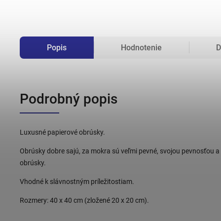
Popis
Hodnotenie
D
Podrobný popis
Luxusné papierové obrúsky.
Obrúsky dobre sajú, za mokra sú veľmi pevné, svojou pevnosťou a 
obrúsky.
Vhodné k slávnostným príležitostiam.
Rozmery: 40 x 40 cm (zložené 20 x 20 cm).