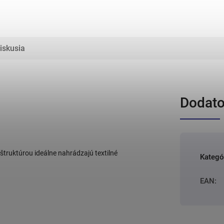
iskusia
Dodato
štruktúrou ideálne nahrádzajú textilné
Kategó
EAN
: