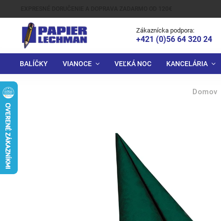
EXPRESNÉ DORUČENIE A DOPRAVA ZADARMO OD 120€
Zákaznícka podpora:
+421 (0)56 64 320 24
BALÍČKY
VIANOCE
VEĽKÁ NOC
KANCELÁRIA
Domov