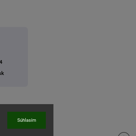
4
sk
Súhlasím