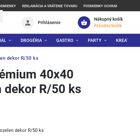
ODMIENKY
REKLAMÁCIA A VRÁTENIE TOVARU
PODMIENKY OCHRANY OSOBNÝCH
Nákupný košík
Prihlásenie
Prázdny košík
IÁL
DROGÉRIA
GASTRO
PARTY
KREATÍVNE
en dekor R/50 ks
rémium 40x40
 dekor R/50 ks
zelen dekor R/50 ks