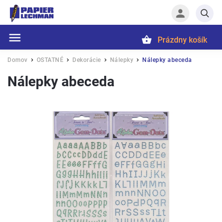
Prázdny košík
Hľadať
Domov
OSTATNÉ
Dekorácie
Nálepky
Nálepky abeceda
/
/
/
/
Nálepky abeceda