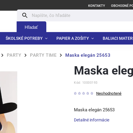
KONTAKTY
OBCHODNÉ P
Hľadať
ŠKOLSKÉ POTREBY
PAPIER A ZOŠITY
BALIACI MATER
PARTY
PARTY TIME
Maska elegán 25653
/
/
/
Maska ele
Kód:
10000193
Neohodnotené
Maska elegán 25653
Detailné informácie