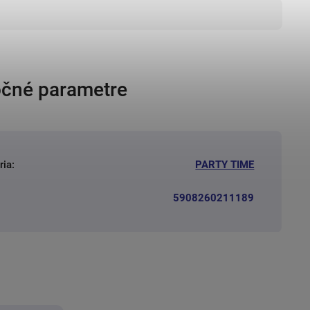
čné parametre
ria
:
PARTY TIME
5908260211189