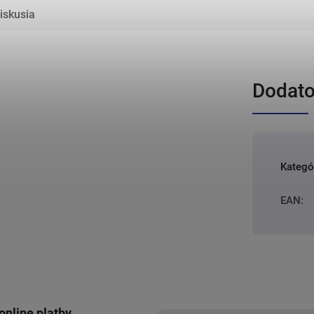
iskusia
Dodato
Kategó
EAN
:
online platby