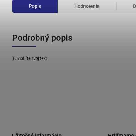
Popis
Hodnotenie
D
Podrobný popis
Tu vloĹľte svoj text
Užitočné informácie
Prijímame 