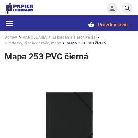
Prázdny košík
Hľadať
Domov
KANCELÁRIA
Zakladanie a archivácia
/
/
/
Klipdosky, rýchloviazače, mapy
Mapa 253 PVC čierná
/
Mapa 253 PVC čierná