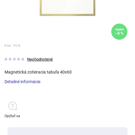
16,68 €
–5 %
Kód:
VVI5
Neohodnotené
Magnetická zotieracia tabuľa 40x60
Detailné informácie
Opýtať sa