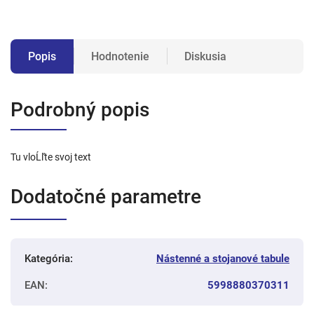
Popis
Hodnotenie
Diskusia
Podrobný popis
Tu vloĹľte svoj text
Dodatočné parametre
Kategória
:
Nástenné a stojanové tabule
EAN
:
5998880370311