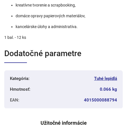
kreatívne tvorenie a scrapbooking,
domáce opravy papierových materiálov,
kancelárske úlohy a administratíva.
1 bal. - 12 ks
Dodatočné parametre
Kategória
:
Tuhé lepidlá
Hmotnosť
:
0.066 kg
EAN
:
4015000088794
Užitočné informácie