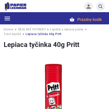
Prázdny košík
Hľadať
Domov
ŠKOLSKÉ POTREBY
Lepidlá a lepiace pásky
/
/
/
Tuhé lepidlá
Lepiaca tyčinka 40g Pritt
/
Lepiaca tyčinka 40g Pritt