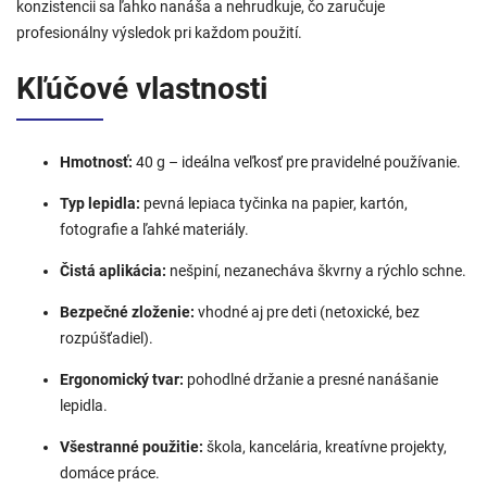
konzistencii sa ľahko nanáša a nehrudkuje, čo zaručuje
profesionálny výsledok pri každom použití.
Kľúčové vlastnosti
Hmotnosť:
40 g – ideálna veľkosť pre pravidelné používanie.
Typ lepidla:
pevná lepiaca tyčinka na papier, kartón,
fotografie a ľahké materiály.
Čistá aplikácia:
nešpiní, nezanecháva škvrny a rýchlo schne.
Bezpečné zloženie:
vhodné aj pre deti (netoxické, bez
rozpúšťadiel).
Ergonomický tvar:
pohodlné držanie a presné nanášanie
lepidla.
Všestranné použitie:
škola, kancelária, kreatívne projekty,
domáce práce.