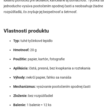
ideálnu pomôcku pre školákov, kancelárie aj domácnosť. Tyčinka sa
jednoducho vysúva pootočením spodnej časti a neobsahuje žiadne
rozpúšťadlá, čo zvyšuje jej bezpečnosť a šetrnosť.
Vlastnosti produktu
Typ:
tuhé tyčinkové lepidlo
Hmotnosť:
20 g
Použitie:
papier, kartón, fotografie
Aplikácia:
čistá, presná, bez kvapkania a roztekania
Výhody:
nekrčí papier, ľahko sa nanáša
Mechanizmus:
vysúvanie pootočením spodnej časti
Zloženie:
bez rozpúšťadiel
Balenie:
1 balenie = 12 ks