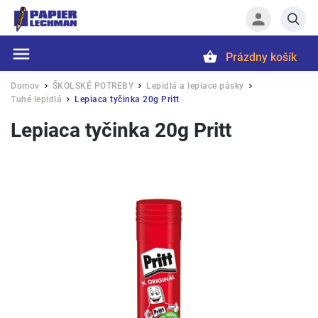
Prázdny košík
Hľadať
Domov
ŠKOLSKÉ POTREBY
Lepidlá a lepiace pásky
/
/
/
Tuhé lepidlá
Lepiaca tyčinka 20g Pritt
/
Lepiaca tyčinka 20g Pritt