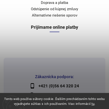
Doprava a platba
Odstúpenie od kúpnej zmluvy
Alternatívne riešenie sporov
Prijímame online platby
Zákaznícka podpora:
+421 (0)56 64 320 24
lechman@lechman.sk
Tento web používa súbory cookie. Ďalším prechádzaním tohto webu
vyjadrujete súhlas s ich používaním. Viac informácií
tu
.