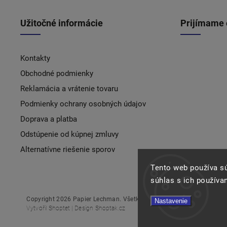
Užitočné informácie
Prijímame 
Kontakty
Obchodné podmienky
Reklamácia a vrátenie tovaru
Podmienky ochrany osobných údajov
Doprava a platba
Odstúpenie od kúpnej zmluvy
Alternatívne riešenie sporov
Tento web používa s
súhlas s ich používa
Copyright 2026
Papier Lechman
. Všetky práva vyhradené.
Nastavenie
Vytvořil
Shoptet
| Design
Shoptak.cz