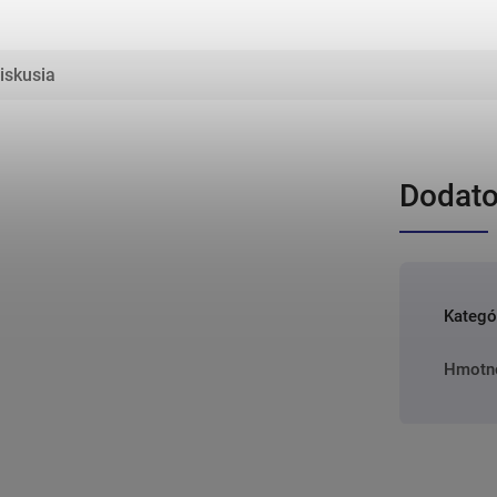
iskusia
Dodato
Kategó
Hmotn