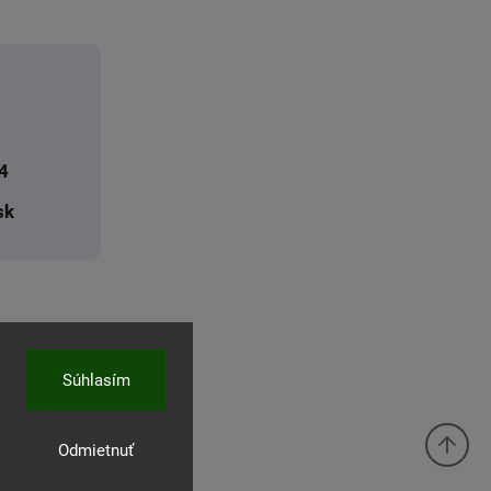
4
sk
Súhlasím
Odmietnuť