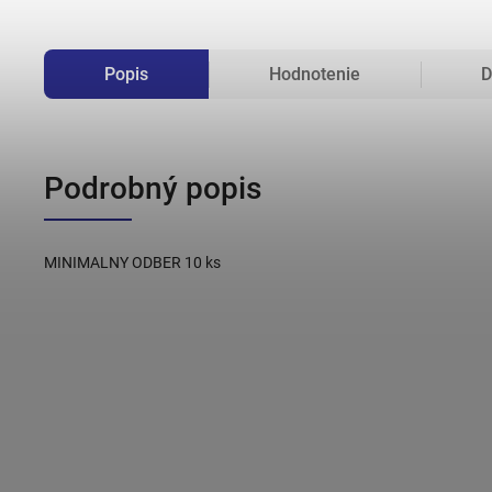
Popis
Hodnotenie
D
Podrobný popis
MINIMALNY ODBER 10 ks