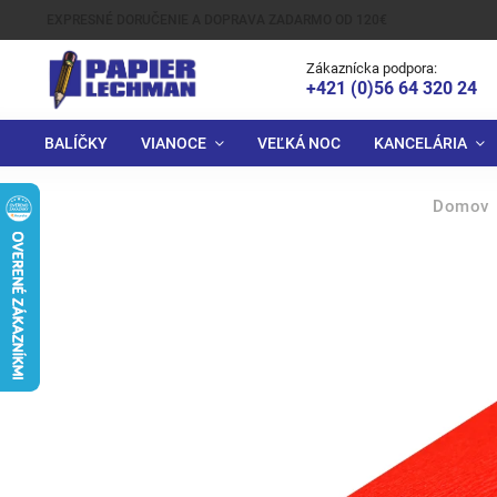
EXPRESNÉ DORUČENIE A DOPRAVA ZADARMO OD 120€
Zákaznícka podpora:
+421 (0)56 64 320 24
BALÍČKY
VIANOCE
VEĽKÁ NOC
KANCELÁRIA
Domov