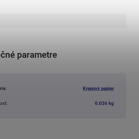
čné parametre
ria
:
Krepový papier
osť
:
0.026 kg