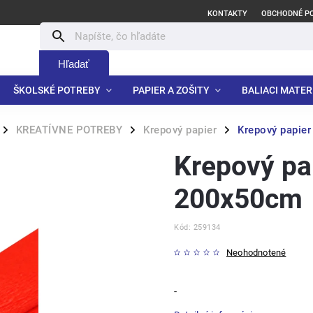
KONTAKTY
OBCHODNÉ P
Hľadať
ŠKOLSKÉ POTREBY
PAPIER A ZOŠITY
BALIACI MATER
KREATÍVNE POTREBY
Krepový papier
Krepový papie
/
/
/
Krepový pa
200x50cm
Kód:
259134
Neohodnotené
-