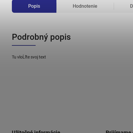
Popis
Hodnotenie
D
Podrobný popis
Tu vloĹľte svoj text
Užitočné informácie
Prijímame 