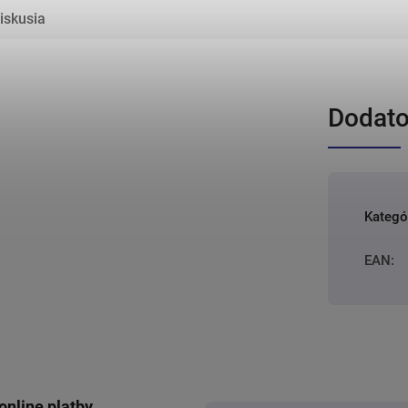
iskusia
Dodato
Kategó
EAN
:
online platby