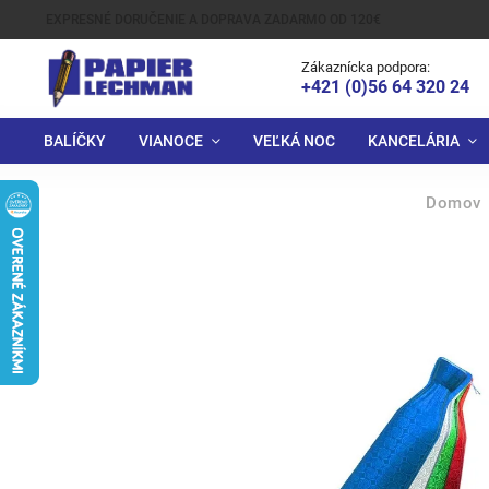
EXPRESNÉ DORUČENIE A DOPRAVA ZADARMO OD 120€
Zákaznícka podpora:
+421 (0)56 64 320 24
BALÍČKY
VIANOCE
VEĽKÁ NOC
KANCELÁRIA
Domov