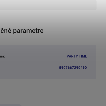
čné parametre
ria
:
PARTY TIME
5907667290490