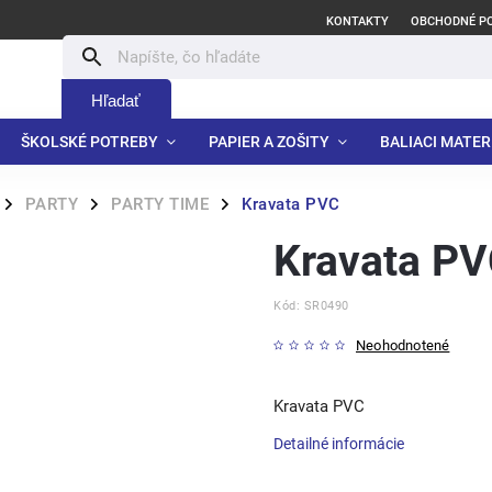
KONTAKTY
OBCHODNÉ P
Hľadať
ŠKOLSKÉ POTREBY
PAPIER A ZOŠITY
BALIACI MATER
PARTY
PARTY TIME
Kravata PVC
/
/
/
Kravata P
Kód:
SR0490
Neohodnotené
Kravata PVC
Detailné informácie