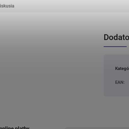
iskusia
Dodato
Kategó
EAN
:
online platby