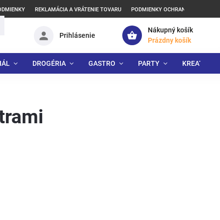
ODMIENKY
REKLAMÁCIA A VRÁTENIE TOVARU
PODMIENKY OCHRANY OSOBNÝCH
Nákupný košík
Prihlásenie
Prázdny košík
IÁL
DROGÉRIA
GASTRO
PARTY
KREATÍVNE
itrami