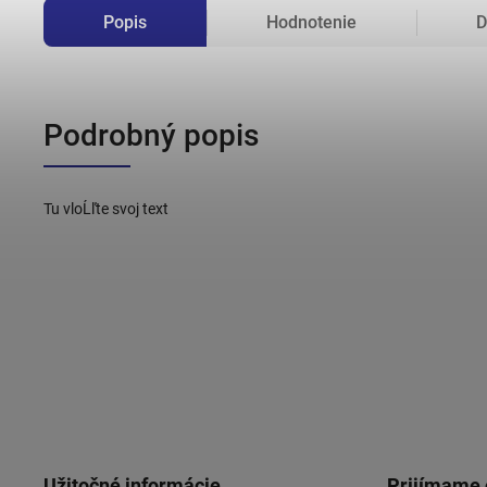
Popis
Hodnotenie
D
Podrobný popis
Tu vloĹľte svoj text
Užitočné informácie
Prijímame 