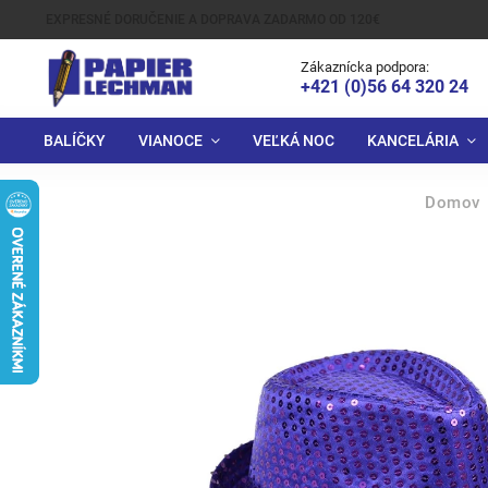
EXPRESNÉ DORUČENIE A DOPRAVA ZADARMO OD 120€
Zákaznícka podpora:
+421 (0)56 64 320 24
BALÍČKY
VIANOCE
VEĽKÁ NOC
KANCELÁRIA
Domov