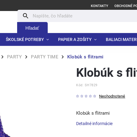
KONTAKTY
OBCHODNÉ P
Hľadať
ŠKOLSKÉ POTREBY
PAPIER A ZOŠITY
BALIACI MATER
PARTY
PARTY TIME
Klobúk s flitrami
/
/
/
Klobúk s fl
Kód:
SH7829
Neohodnotené
Klobúk s flitrami
Detailné informácie