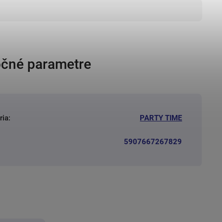
čné parametre
ria
:
PARTY TIME
5907667267829