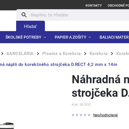
KONTAKTY
OBCHODNÉ P
Hľadať
ŠKOLSKÉ POTREBY
PAPIER A ZOŠITY
BALIACI MATER
KANCELÁRIA
Písanie a Korekcia
Korekcia
Korek
/
/
/
/
ná náplň do korekčného strojčeka D.RECT 4,2 mm x 14m
Náhradná n
strojčeka 
Kód:
007852
Neohodnotené