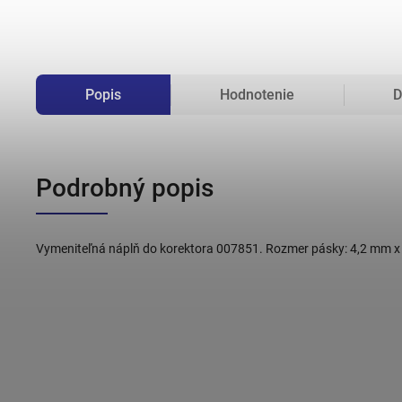
Popis
Hodnotenie
D
Podrobný popis
Vymeniteľná náplň do korektora 007851. Rozmer pásky: 4,2 mm x