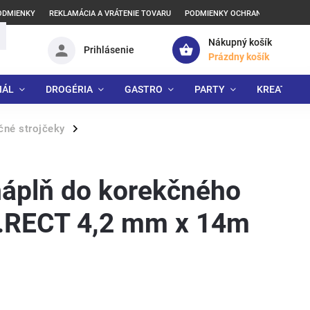
ODMIENKY
REKLAMÁCIA A VRÁTENIE TOVARU
PODMIENKY OCHRANY OSOBNÝCH
Nákupný košík
Prihlásenie
Prázdny košík
IÁL
DROGÉRIA
GASTRO
PARTY
KREATÍVNE
čné strojčeky
/
áplň do korekčného
D.RECT 4,2 mm x 14m