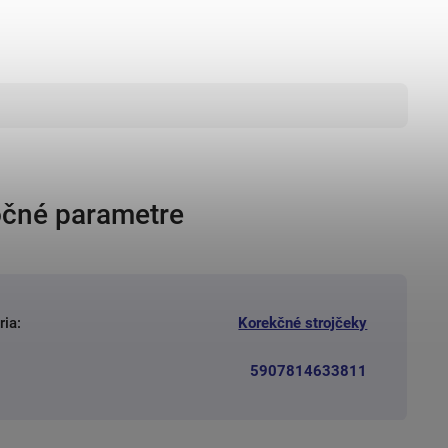
čné parametre
ria
:
Korekčné strojčeky
5907814633811