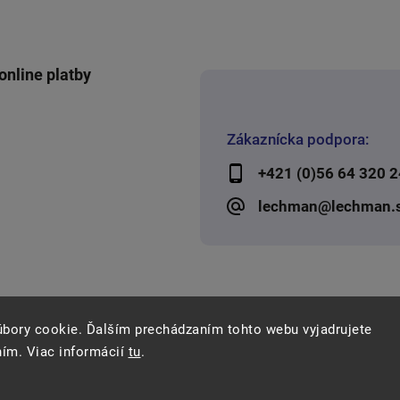
online platby
Zákaznícka podpora:
+421 (0)56 64 320 2
lechman@lechman.
úbory cookie. Ďalším prechádzaním tohto webu vyjadrujete
ním. Viac informácií
tu
.