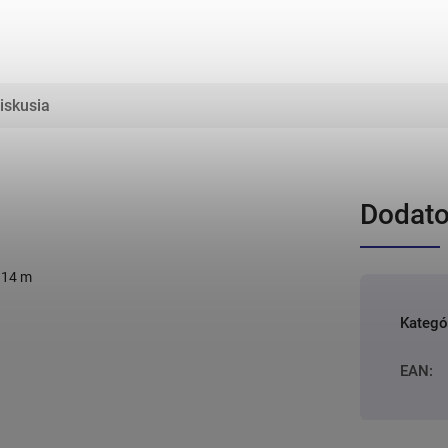
iskusia
Dodato
 14 m
Kategó
EAN
: