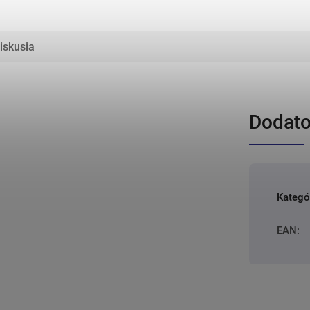
iskusia
Dodato
Kategó
EAN
: