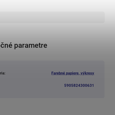
čné parametre
ria
:
Farebné papiere, výkresy
5905824300631