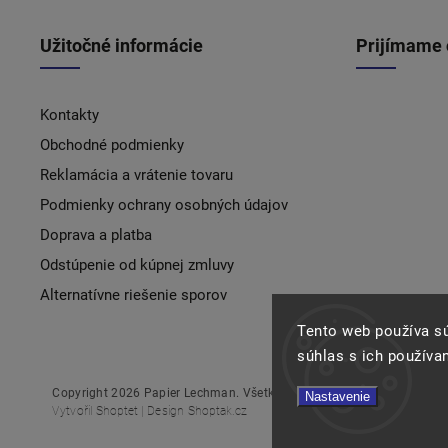
Užitočné informácie
Prijímame 
Kontakty
Obchodné podmienky
Reklamácia a vrátenie tovaru
Podmienky ochrany osobných údajov
Doprava a platba
Odstúpenie od kúpnej zmluvy
Alternatívne riešenie sporov
Tento web používa s
súhlas s ich používa
Copyright 2026
Papier Lechman
. Všetky práva vyhradené.
Nastavenie
Vytvořil
Shoptet
| Design
Shoptak.cz