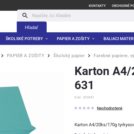
KONTAKTY
OBCHODNÉ P
Hľadať
ŠKOLSKÉ POTREBY
PAPIER A ZOŠITY
BALIACI MATER
PAPIER A ZOŠITY
Školský papier
Farebné papiere, v
/
/
/
Karton A4/
631
Kód:
200481
Neohodnotené
Karton A4/20ks/170g tyrkyso