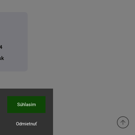
4
sk
Súhlasím
Odmietnuť