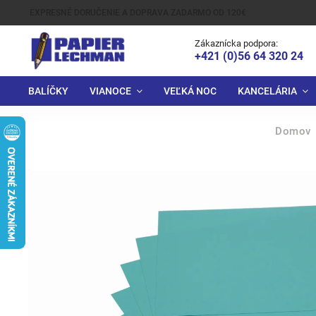
EXPRESNÉ DORUČENIE A DOPRAVA ZADARMO OD 120€
Zákaznícka podpora:
+421 (0)56 64 320 24
BALÍČKY
VIANOCE
VEĽKÁ NOC
KANCELÁRIA
Domov