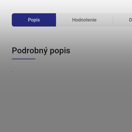
Popis
Hodnotenie
D
Podrobný popis
.