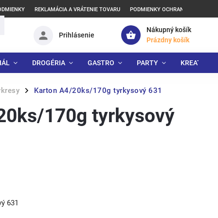
ODMIENKY
REKLAMÁCIA A VRÁTENIE TOVARU
PODMIENKY OCHRANY OSOBNÝCH
Nákupný košík
Prihlásenie
Prázdny košík
IÁL
DROGÉRIA
GASTRO
PARTY
KREATÍVNE
ýkresy
Karton A4/20ks/170g tyrkysový 631
/
20ks/170g tyrkysový
vý 631