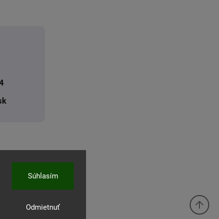
4
sk
Súhlasím
Odmietnuť