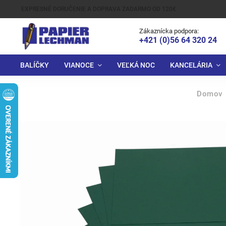
EXPRESNÉ DORUČENIE A DOPRAVA ZADARMO OD 120€
Zákaznícka podpora:
+421 (0)56 64 320 24
BALÍČKY
VIANOCE
VEĽKÁ NOC
KANCELÁRIA
Domov