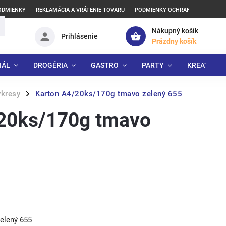
ODMIENKY
REKLAMÁCIA A VRÁTENIE TOVARU
PODMIENKY OCHRANY OSOBNÝCH
Nákupný košík
Prihlásenie
Prázdny košík
IÁL
DROGÉRIA
GASTRO
PARTY
KREATÍVNE
ýkresy
Karton A4/20ks/170g tmavo zelený 655
/
/20ks/170g tmavo
elený 655