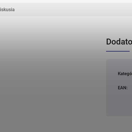
iskusia
Dodato
Kategó
EAN
: