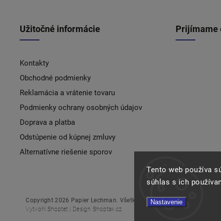
Užitočné informácie
Prijímame 
Kontakty
Obchodné podmienky
Reklamácia a vrátenie tovaru
Podmienky ochrany osobných údajov
Doprava a platba
Odstúpenie od kúpnej zmluvy
Alternatívne riešenie sporov
Tento web používa s
súhlas s ich používa
Copyright 2026
Papier Lechman
. Všetky práva vyhradené.
Nastavenie
Vytvořil
Shoptet
| Design
Shoptak.cz