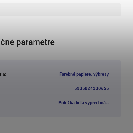
čné parametre
ria
:
Farebné papiere, výkresy
5905824300655
Položka bola vypredaná…