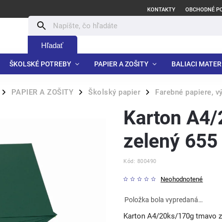
KONTAKTY
OBCHODNÉ P
Hľadať
ŠKOLSKÉ POTREBY
PAPIER A ZOŠITY
BALIACI MATER
PAPIER A ZOŠITY
Školský papier
Farebné papiere, v
/
/
/
Karton A4
zelený 655
Kód:
800490
Neohodnotené
Položka bola vypredaná…
Karton A4/20ks/170g tmavo z