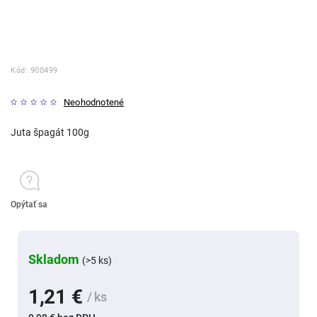
Kód:
900499
Neohodnotené
Juta špagát 100g
Opýtať sa
Skladom
(>5 ks)
1,21 €
/ ks