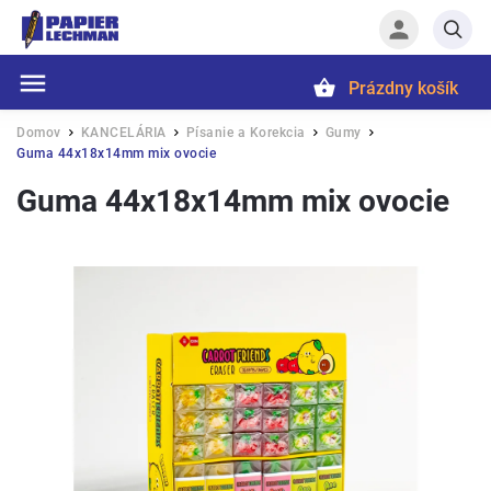
Prázdny košík
Hľadať
Domov
KANCELÁRIA
Písanie a Korekcia
Gumy
/
/
/
/
Guma 44x18x14mm mix ovocie
Guma 44x18x14mm mix ovocie