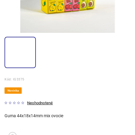
Kód:
IG3375
Novinka
Neohodnotené
Guma 44x18x14mm mix ovocie