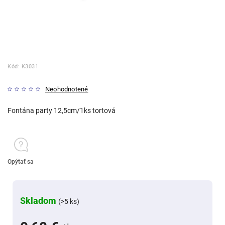
Kód:
K3031
Neohodnotené
Fontána party 12,5cm/1ks tortová
Opýtať sa
Skladom
(>5 ks)