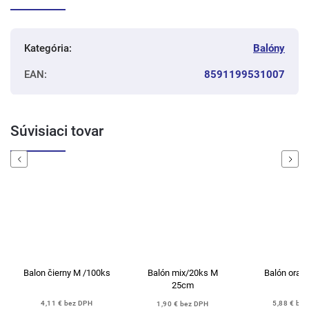
Kategória
:
Balóny
EAN
:
8591199531007
Súvisiaci tovar
Previous
Next
Balon čierny M /100ks
Balón mix/20ks M
Balón oran
25cm
4,11 € bez DPH
5,88 € be
1,90 € bez DPH