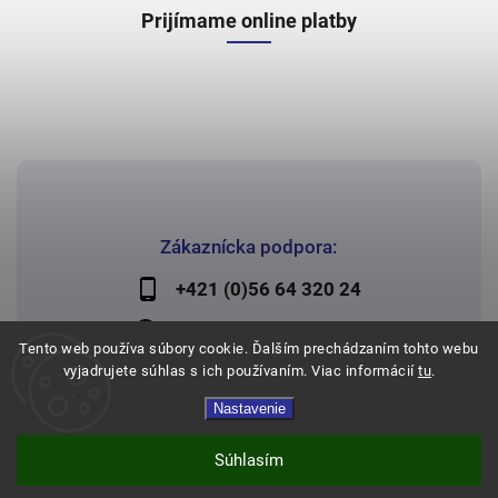
Prijímame online platby
Zákaznícka podpora:
+421 (0)56 64 320 24
lechman@lechman.sk
Tento web používa súbory cookie. Ďalším prechádzaním tohto webu
vyjadrujete súhlas s ich používaním. Viac informácií
tu
.
Nastavenie
Copyright 2026
Papier Lechman
. Všetky práva vyhradené.
Vytvořil
Shoptet
| Design
Shoptak.cz
Súhlasím